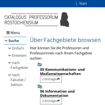
Browsen
Start
Login
direkt zum Inhalt
Menü
Über Fachgebiete browsen
Suche
Hier können Sie die Professoren und
Einfach
Professorinnen nach Ihrem Fachgebiet
Erweitert
suchen.
nach
Fachgebiet
05 Kommunikations- und
Medienwissenschaften
nach
2 Einträge
Fakultät /
Sektion
06 Information und
Dokumentation
2 Einträge