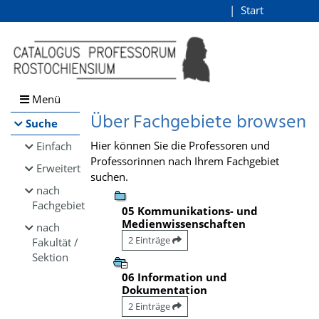
Browsen
Start
Login
direkt zum Inhalt
Menü
Über Fachgebiete browsen
Suche
Hier können Sie die Professoren und
Einfach
Professorinnen nach Ihrem Fachgebiet
Erweitert
suchen.
nach
Fachgebiet
05 Kommunikations- und
Medienwissenschaften
nach
2 Einträge
Fakultät /
Sektion
06 Information und
Dokumentation
2 Einträge