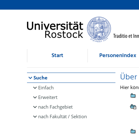
Browsen
direkt zum Inhalt
Start
Personenindex
Über
Suche
Hier kön
Einfach
Erweitert
nach Fachgebiet
nach Fakultät / Sektion