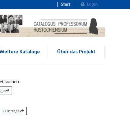
Start
Login
Weitere Kataloge
Über das Projekt
et suchen.
räge
2 Einträge