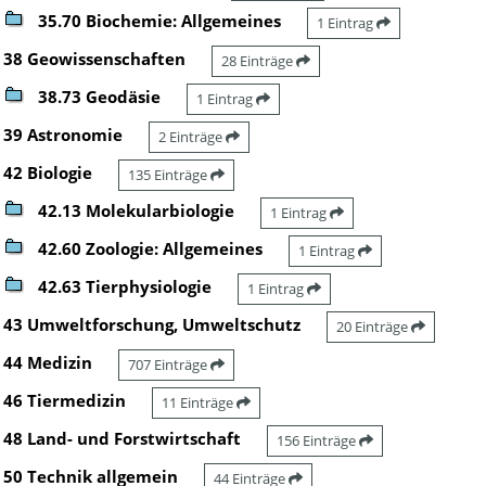
35.70 Biochemie: Allgemeines
1 Eintrag
38 Geowissenschaften
28 Einträge
38.73 Geodäsie
1 Eintrag
39 Astronomie
2 Einträge
42 Biologie
135 Einträge
42.13 Molekularbiologie
1 Eintrag
42.60 Zoologie: Allgemeines
1 Eintrag
42.63 Tierphysiologie
1 Eintrag
43 Umweltforschung, Umweltschutz
20 Einträge
44 Medizin
707 Einträge
46 Tiermedizin
11 Einträge
48 Land- und Forstwirtschaft
156 Einträge
50 Technik allgemein
44 Einträge