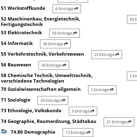
51 Werkstoffkunde
6 Einträge
52 Maschinenbau, Energietechnik,
95 
Fertigungstechnik
53 Elektrotechnik
59 Einträge
54 Informatik
58 Einträge
55 Verkehrstechnik, Verkehrswesen
23 Einträge
56 Bauwesen
34 Einträge
58 Chemische Technik, Umwelttechnik,
5 E
verschiedene Technologien
70 Sozialwissenschaften allgemein
2 Einträge
71 Soziologie
20 Einträge
73 Ethnologie, Volkskunde
3 Einträge
74 Geographie, Raumordnung, Städtebau
21 Einträge
74.80 Demographie
12 Einträge