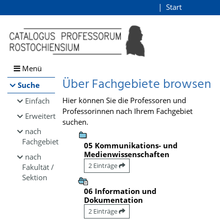
Browsen
Start
Login
direkt zum Inhalt
Menü
Über Fachgebiete browsen
Suche
Hier können Sie die Professoren und
Einfach
Professorinnen nach Ihrem Fachgebiet
Erweitert
suchen.
nach
Fachgebiet
05 Kommunikations- und
Medienwissenschaften
nach
2 Einträge
Fakultät /
Sektion
06 Information und
Dokumentation
2 Einträge