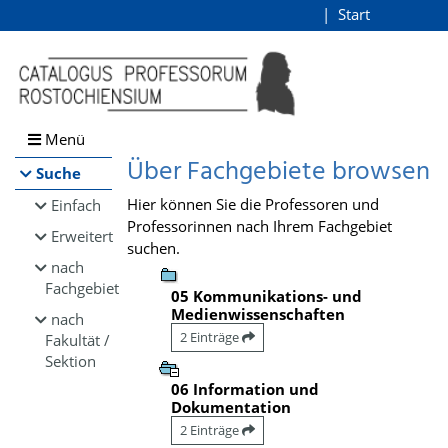
Browsen
Start
Login
direkt zum Inhalt
Menü
Über Fachgebiete browsen
Suche
Hier können Sie die Professoren und
Einfach
Professorinnen nach Ihrem Fachgebiet
Erweitert
suchen.
nach
Fachgebiet
05 Kommunikations- und
Medienwissenschaften
nach
2 Einträge
Fakultät /
Sektion
06 Information und
Dokumentation
2 Einträge