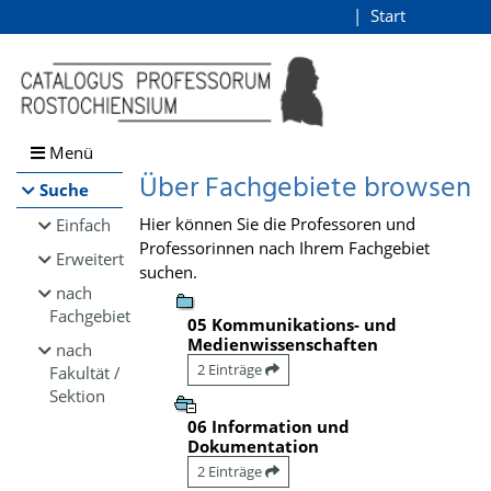
Browsen
Start
Login
direkt zum Inhalt
Menü
Über Fachgebiete browsen
Suche
Hier können Sie die Professoren und
Einfach
Professorinnen nach Ihrem Fachgebiet
Erweitert
suchen.
nach
Fachgebiet
05 Kommunikations- und
Medienwissenschaften
nach
2 Einträge
Fakultät /
Sektion
06 Information und
Dokumentation
2 Einträge