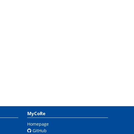
MyCoRe
Homepage
GitHub