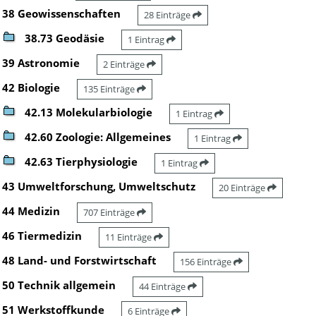
38 Geowissenschaften
28 Einträge
38.73 Geodäsie
1 Eintrag
39 Astronomie
2 Einträge
42 Biologie
135 Einträge
42.13 Molekularbiologie
1 Eintrag
42.60 Zoologie: Allgemeines
1 Eintrag
42.63 Tierphysiologie
1 Eintrag
43 Umweltforschung, Umweltschutz
20 Einträge
44 Medizin
707 Einträge
46 Tiermedizin
11 Einträge
48 Land- und Forstwirtschaft
156 Einträge
50 Technik allgemein
44 Einträge
51 Werkstoffkunde
6 Einträge