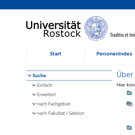
Browsen
direkt zum Inhalt
Start
Personenindex
Über
Suche
Hier kön
Einfach
Erweitert
nach Fachgebiet
nach Fakultät / Sektion