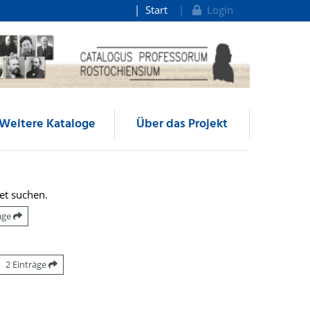
Start
Login
Weitere Kataloge
Über das Projekt
et suchen.
räge
2 Einträge