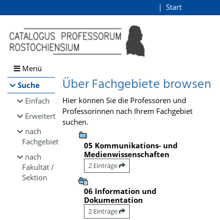
Browsen
Start
Login
direkt zum Inhalt
Menü
Über Fachgebiete browsen
Suche
Hier können Sie die Professoren und
Einfach
Professorinnen nach Ihrem Fachgebiet
Erweitert
suchen.
nach
Fachgebiet
05 Kommunikations- und
Medienwissenschaften
nach
2 Einträge
Fakultät /
Sektion
06 Information und
Dokumentation
2 Einträge