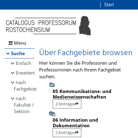
Browsen
Start
Login
direkt zum Inhalt
Menü
Über Fachgebiete browsen
Suche
Hier können Sie die Professoren und
Einfach
Professorinnen nach Ihrem Fachgebiet
Erweitert
suchen.
nach
Fachgebiet
05 Kommunikations- und
Medienwissenschaften
nach
2 Einträge
Fakultät /
Sektion
06 Information und
Dokumentation
2 Einträge