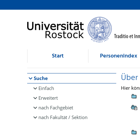
Browsen
direkt zum Inhalt
Start
Personenindex
Über
Suche
Hier kön
Einfach
Erweitert
nach Fachgebiet
nach Fakultät / Sektion