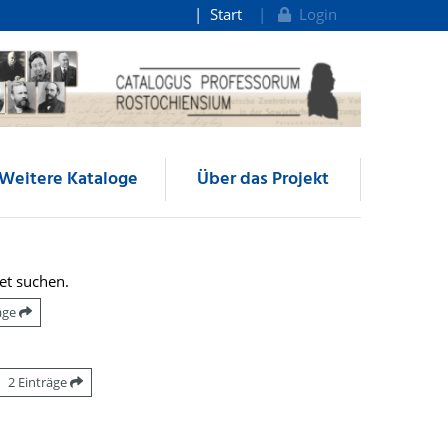
Start
Login
Weitere Kataloge
Über das Projekt
et suchen.
räge
2 Einträge