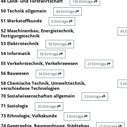
48 Land- und Forstwirtschaft
156 Einträge
50 Technik allgemein
44 Einträge
51 Werkstoffkunde
6 Einträge
52 Maschinenbau, Energietechnik,
95 
Fertigungstechnik
53 Elektrotechnik
59 Einträge
54 Informatik
58 Einträge
55 Verkehrstechnik, Verkehrswesen
23 Einträge
56 Bauwesen
34 Einträge
58 Chemische Technik, Umwelttechnik,
5 E
verschiedene Technologien
70 Sozialwissenschaften allgemein
2 Einträge
71 Soziologie
20 Einträge
73 Ethnologie, Volkskunde
3 Einträge
74 Geographie, Raumordnung, Städtebau
21 Einträge