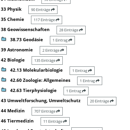
33 Physik
90 Einträge
35 Chemie
117 Einträge
38 Geowissenschaften
28 Einträge
38.73 Geodäsie
1 Eintrag
39 Astronomie
2 Einträge
42 Biologie
135 Einträge
42.13 Molekularbiologie
1 Eintrag
42.60 Zoologie: Allgemeines
1 Eintrag
42.63 Tierphysiologie
1 Eintrag
43 Umweltforschung, Umweltschutz
20 Einträge
44 Medizin
707 Einträge
46 Tiermedizin
11 Einträge