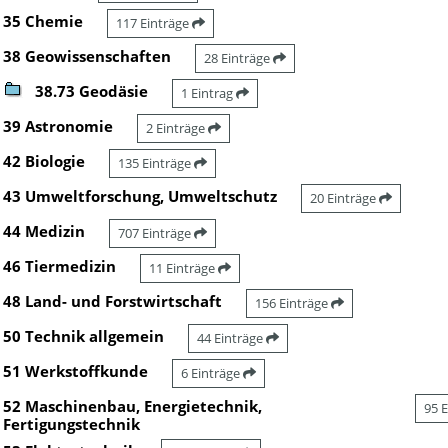
35 Chemie
117 Einträge
38 Geowissenschaften
28 Einträge
38.73 Geodäsie
1 Eintrag
39 Astronomie
2 Einträge
42 Biologie
135 Einträge
43 Umweltforschung, Umweltschutz
20 Einträge
44 Medizin
707 Einträge
46 Tiermedizin
11 Einträge
48 Land- und Forstwirtschaft
156 Einträge
50 Technik allgemein
44 Einträge
51 Werkstoffkunde
6 Einträge
52 Maschinenbau, Energietechnik,
95 
Fertigungstechnik