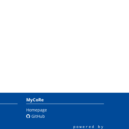
MyCoRe
Homepage
GitHub