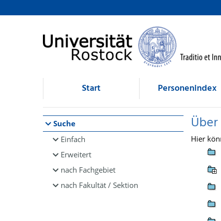
Browsen
direkt zum Inhalt
Start
Personenindex
Über
Suche
Hier kön
Einfach
Erweitert
nach Fachgebiet
nach Fakultät / Sektion