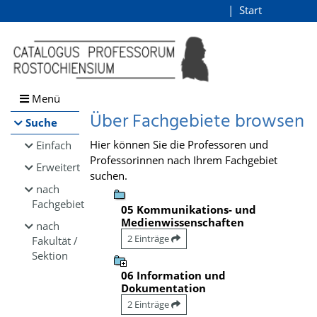
Browsen
Start
Login
direkt zum Inhalt
Menü
Über Fachgebiete browsen
Suche
Hier können Sie die Professoren und
Einfach
Professorinnen nach Ihrem Fachgebiet
Erweitert
suchen.
nach
Fachgebiet
05 Kommunikations- und
Medienwissenschaften
nach
2 Einträge
Fakultät /
Sektion
06 Information und
Dokumentation
2 Einträge