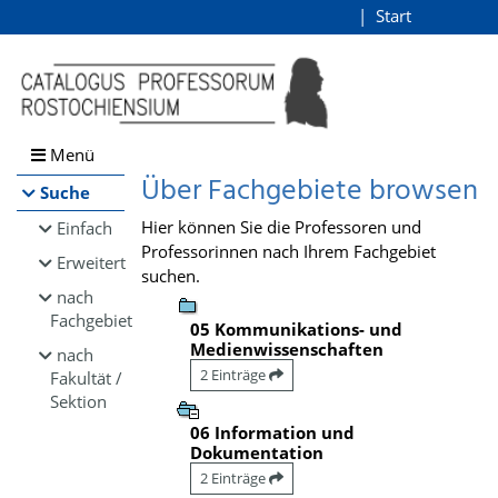
Browsen
Start
Login
direkt zum Inhalt
Menü
Über Fachgebiete browsen
Suche
Hier können Sie die Professoren und
Einfach
Professorinnen nach Ihrem Fachgebiet
Erweitert
suchen.
nach
Fachgebiet
05 Kommunikations- und
Medienwissenschaften
nach
2 Einträge
Fakultät /
Sektion
06 Information und
Dokumentation
2 Einträge