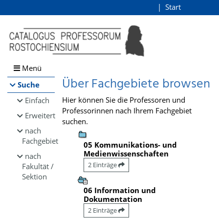
Browsen
Start
Login
direkt zum Inhalt
Menü
Über Fachgebiete browsen
Suche
Hier können Sie die Professoren und
Einfach
Professorinnen nach Ihrem Fachgebiet
Erweitert
suchen.
nach
Fachgebiet
05 Kommunikations- und
Medienwissenschaften
nach
2 Einträge
Fakultät /
Sektion
06 Information und
Dokumentation
2 Einträge