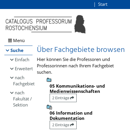
Browsen
Start
Login
direkt zum Inhalt
Menü
Über Fachgebiete browsen
Suche
Hier können Sie die Professoren und
Einfach
Professorinnen nach Ihrem Fachgebiet
Erweitert
suchen.
nach
Fachgebiet
05 Kommunikations- und
Medienwissenschaften
nach
2 Einträge
Fakultät /
Sektion
06 Information und
Dokumentation
2 Einträge