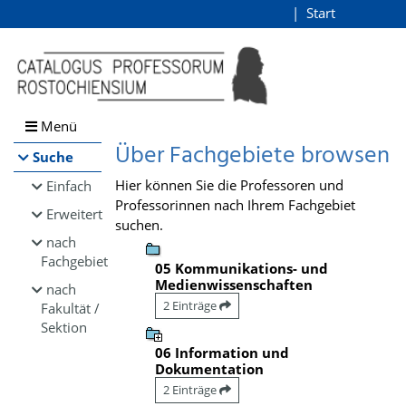
Browsen
Start
Login
direkt zum Inhalt
Menü
Über Fachgebiete browsen
Suche
Hier können Sie die Professoren und
Einfach
Professorinnen nach Ihrem Fachgebiet
Erweitert
suchen.
nach
Fachgebiet
05 Kommunikations- und
Medienwissenschaften
nach
2 Einträge
Fakultät /
Sektion
06 Information und
Dokumentation
2 Einträge