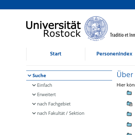
Browsen
direkt zum Inhalt
Start
Personenindex
Über
Suche
Hier kön
Einfach
Erweitert
nach Fachgebiet
nach Fakultät / Sektion