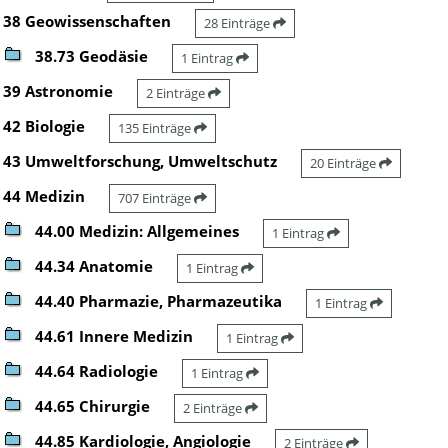
38 Geowissenschaften
28 Einträge
38.73 Geodäsie
1 Eintrag
39 Astronomie
2 Einträge
42 Biologie
135 Einträge
43 Umweltforschung, Umweltschutz
20 Einträge
44 Medizin
707 Einträge
44.00 Medizin: Allgemeines
1 Eintrag
44.34 Anatomie
1 Eintrag
44.40 Pharmazie, Pharmazeutika
1 Eintrag
44.61 Innere Medizin
1 Eintrag
44.64 Radiologie
1 Eintrag
44.65 Chirurgie
2 Einträge
44.85 Kardiologie, Angiologie
2 Einträge