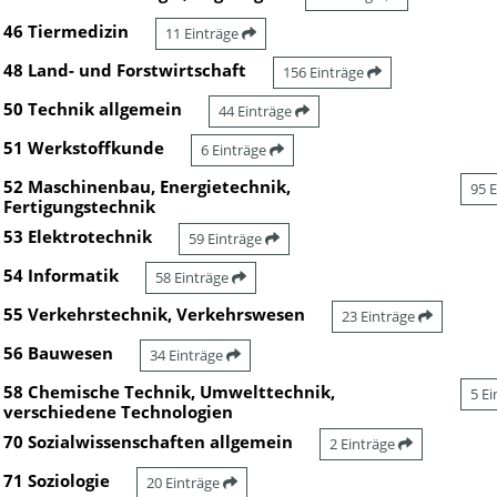
46 Tiermedizin
11 Einträge
48 Land- und Forstwirtschaft
156 Einträge
50 Technik allgemein
44 Einträge
51 Werkstoffkunde
6 Einträge
52 Maschinenbau, Energietechnik,
95 
Fertigungstechnik
53 Elektrotechnik
59 Einträge
54 Informatik
58 Einträge
55 Verkehrstechnik, Verkehrswesen
23 Einträge
56 Bauwesen
34 Einträge
58 Chemische Technik, Umwelttechnik,
5 E
verschiedene Technologien
70 Sozialwissenschaften allgemein
2 Einträge
71 Soziologie
20 Einträge