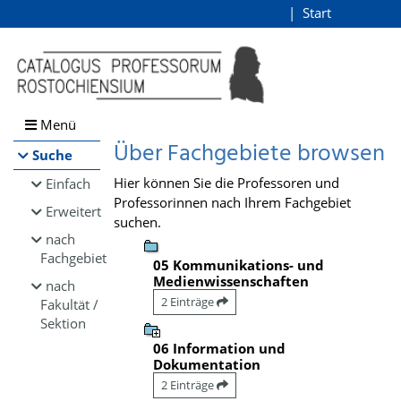
Browsen
Start
Login
direkt zum Inhalt
Menü
Über Fachgebiete browsen
Suche
Hier können Sie die Professoren und
Einfach
Professorinnen nach Ihrem Fachgebiet
Erweitert
suchen.
nach
Fachgebiet
05 Kommunikations- und
Medienwissenschaften
nach
2 Einträge
Fakultät /
Sektion
06 Information und
Dokumentation
2 Einträge