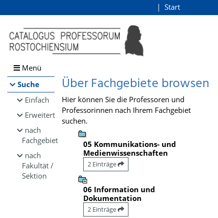
Browsen
Start
Login
direkt zum Inhalt
Menü
Über Fachgebiete browsen
Suche
Hier können Sie die Professoren und
Einfach
Professorinnen nach Ihrem Fachgebiet
Erweitert
suchen.
nach
Fachgebiet
05 Kommunikations- und
Medienwissenschaften
nach
2 Einträge
Fakultät /
Sektion
06 Information und
Dokumentation
2 Einträge