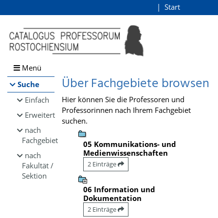
Browsen
Start
Login
direkt zum Inhalt
Menü
Über Fachgebiete browsen
Suche
Hier können Sie die Professoren und
Einfach
Professorinnen nach Ihrem Fachgebiet
Erweitert
suchen.
nach
Fachgebiet
05 Kommunikations- und
Medienwissenschaften
nach
2 Einträge
Fakultät /
Sektion
06 Information und
Dokumentation
2 Einträge