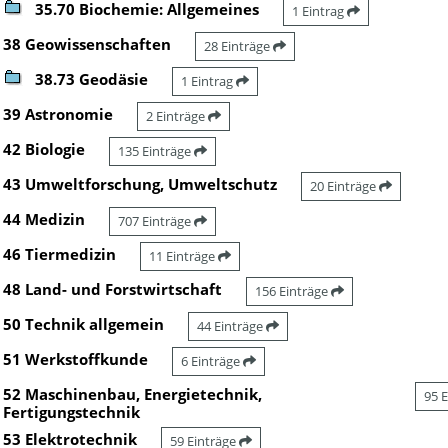
35.70 Biochemie: Allgemeines
1 Eintrag
38 Geowissenschaften
28 Einträge
38.73 Geodäsie
1 Eintrag
39 Astronomie
2 Einträge
42 Biologie
135 Einträge
43 Umweltforschung, Umweltschutz
20 Einträge
44 Medizin
707 Einträge
46 Tiermedizin
11 Einträge
48 Land- und Forstwirtschaft
156 Einträge
50 Technik allgemein
44 Einträge
51 Werkstoffkunde
6 Einträge
52 Maschinenbau, Energietechnik,
95 
Fertigungstechnik
53 Elektrotechnik
59 Einträge