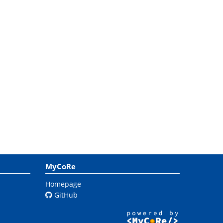
MyCoRe
Homepage
GitHub