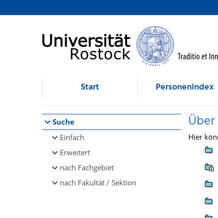
Browsen
direkt zum Inhalt
Start
Personenindex
Über
Suche
Hier kön
Einfach
Erweitert
nach Fachgebiet
nach Fakultät / Sektion