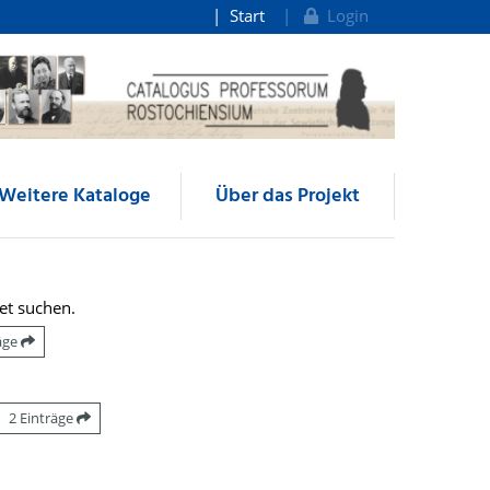
Start
Login
Weitere Kataloge
Über das Projekt
et suchen.
räge
2 Einträge