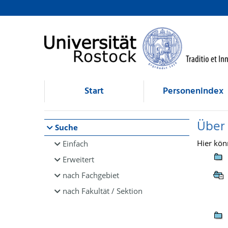
Browsen
direkt zum Inhalt
Start
Personenindex
Über
Suche
Hier kön
Einfach
Erweitert
nach Fachgebiet
nach Fakultät / Sektion