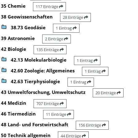
35 Chemie
117 Einträge
38 Geowissenschaften
28 Einträge
38.73 Geodäsie
1 Eintrag
39 Astronomie
2 Einträge
42 Biologie
135 Einträge
42.13 Molekularbiologie
1 Eintrag
42.60 Zoologie: Allgemeines
1 Eintrag
42.63 Tierphysiologie
1 Eintrag
43 Umweltforschung, Umweltschutz
20 Einträge
44 Medizin
707 Einträge
46 Tiermedizin
11 Einträge
48 Land- und Forstwirtschaft
156 Einträge
50 Technik allgemein
44 Einträge