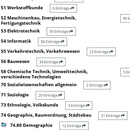
51 Werkstoffkunde
6 Einträge
52 Maschinenbau, Energietechnik,
95 
Fertigungstechnik
53 Elektrotechnik
59 Einträge
54 Informatik
58 Einträge
55 Verkehrstechnik, Verkehrswesen
23 Einträge
56 Bauwesen
34 Einträge
58 Chemische Technik, Umwelttechnik,
5 E
verschiedene Technologien
70 Sozialwissenschaften allgemein
2 Einträge
71 Soziologie
20 Einträge
73 Ethnologie, Volkskunde
3 Einträge
74 Geographie, Raumordnung, Städtebau
21 Einträge
74.80 Demographie
12 Einträge