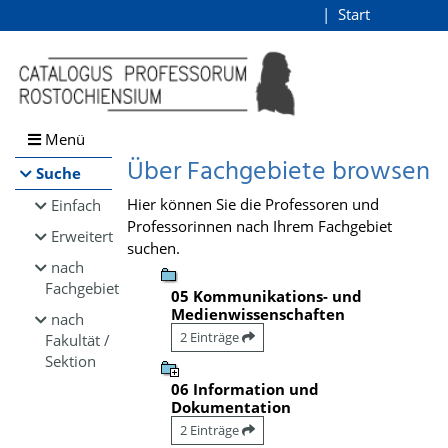
Browsen
Start
Login
direkt zum Inhalt
Menü
Über Fachgebiete browsen
Suche
Hier können Sie die Professoren und
Einfach
Professorinnen nach Ihrem Fachgebiet
Erweitert
suchen.
nach
Fachgebiet
05 Kommunikations- und
Medienwissenschaften
nach
2 Einträge
Fakultät /
Sektion
06 Information und
Dokumentation
2 Einträge