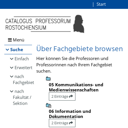
Browsen
Start
Login
direkt zum Inhalt
Menü
Über Fachgebiete browsen
Suche
Hier können Sie die Professoren und
Einfach
Professorinnen nach Ihrem Fachgebiet
Erweitert
suchen.
nach
Fachgebiet
05 Kommunikations- und
Medienwissenschaften
nach
2 Einträge
Fakultät /
Sektion
06 Information und
Dokumentation
2 Einträge