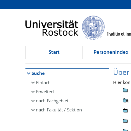
Browsen
direkt zum Inhalt
Start
Personenindex
Über
Suche
Hier kön
Einfach
Erweitert
nach Fachgebiet
nach Fakultät / Sektion