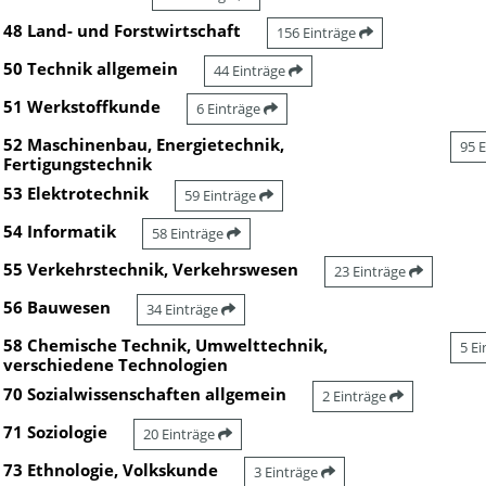
48 Land- und Forstwirtschaft
156 Einträge
50 Technik allgemein
44 Einträge
51 Werkstoffkunde
6 Einträge
52 Maschinenbau, Energietechnik,
95 
Fertigungstechnik
53 Elektrotechnik
59 Einträge
54 Informatik
58 Einträge
55 Verkehrstechnik, Verkehrswesen
23 Einträge
56 Bauwesen
34 Einträge
58 Chemische Technik, Umwelttechnik,
5 E
verschiedene Technologien
70 Sozialwissenschaften allgemein
2 Einträge
71 Soziologie
20 Einträge
73 Ethnologie, Volkskunde
3 Einträge