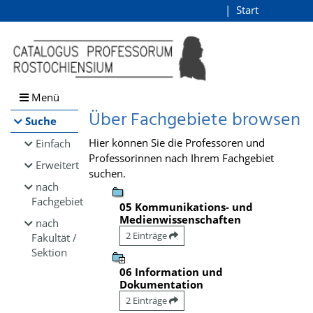
Browsen
Start
Login
direkt zum Inhalt
Menü
Über Fachgebiete browsen
Suche
Hier können Sie die Professoren und
Einfach
Professorinnen nach Ihrem Fachgebiet
Erweitert
suchen.
nach
Fachgebiet
05 Kommunikations- und
Medienwissenschaften
nach
2 Einträge
Fakultät /
Sektion
06 Information und
Dokumentation
2 Einträge