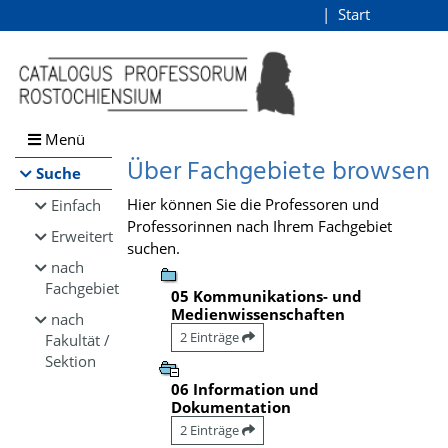
Browsen
Start
Login
direkt zum Inhalt
Menü
Über Fachgebiete browsen
Suche
Hier können Sie die Professoren und
Einfach
Professorinnen nach Ihrem Fachgebiet
Erweitert
suchen.
nach
Fachgebiet
05 Kommunikations- und
Medienwissenschaften
nach
2 Einträge
Fakultät /
Sektion
06 Information und
Dokumentation
2 Einträge