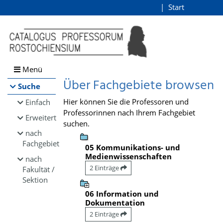
Browsen
Start
Login
direkt zum Inhalt
Menü
Über Fachgebiete browsen
Suche
Hier können Sie die Professoren und
Einfach
Professorinnen nach Ihrem Fachgebiet
Erweitert
suchen.
nach
Fachgebiet
05 Kommunikations- und
Medienwissenschaften
nach
2 Einträge
Fakultät /
Sektion
06 Information und
Dokumentation
2 Einträge