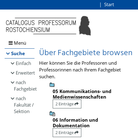
Browsen
Start
Login
direkt zum Inhalt
Menü
Über Fachgebiete browsen
Suche
Hier können Sie die Professoren und
Einfach
Professorinnen nach Ihrem Fachgebiet
Erweitert
suchen.
nach
Fachgebiet
05 Kommunikations- und
Medienwissenschaften
nach
2 Einträge
Fakultät /
Sektion
06 Information und
Dokumentation
2 Einträge