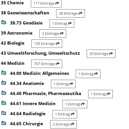
35 Chemie
117 Einträge
38 Geowissenschaften
28 Einträge
38.73 Geodäsie
1 Eintrag
39 Astronomie
2 Einträge
42 Biologie
135 Einträge
43 Umweltforschung, Umweltschutz
20 Einträge
44 Medizin
707 Einträge
44.00 Medizin: Allgemeines
1 Eintrag
44.34 Anatomie
1 Eintrag
44.40 Pharmazie, Pharmazeutika
1 Eintrag
44.61 Innere Medizin
1 Eintrag
44.64 Radiologie
1 Eintrag
44.65 Chirurgie
2 Einträge