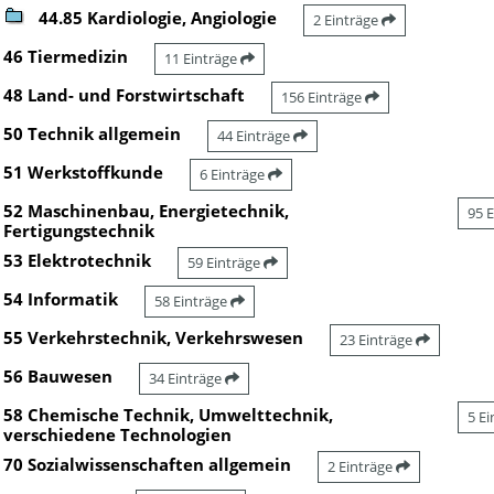
44.85 Kardiologie, Angiologie
2 Einträge
46 Tiermedizin
11 Einträge
48 Land- und Forstwirtschaft
156 Einträge
50 Technik allgemein
44 Einträge
51 Werkstoffkunde
6 Einträge
52 Maschinenbau, Energietechnik,
95 
Fertigungstechnik
53 Elektrotechnik
59 Einträge
54 Informatik
58 Einträge
55 Verkehrstechnik, Verkehrswesen
23 Einträge
56 Bauwesen
34 Einträge
58 Chemische Technik, Umwelttechnik,
5 E
verschiedene Technologien
70 Sozialwissenschaften allgemein
2 Einträge