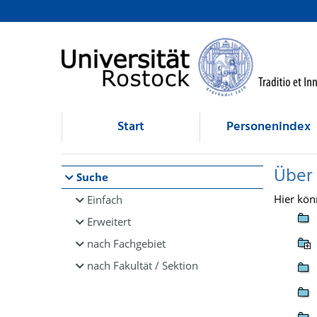
Browsen
direkt zum Inhalt
Start
Personenindex
Über
Suche
Hier kön
Einfach
Erweitert
nach Fachgebiet
nach Fakultät / Sektion