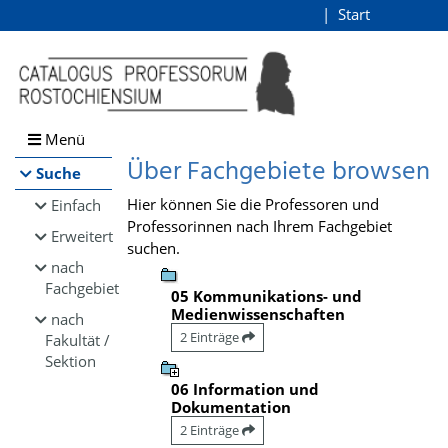
Browsen
Start
Login
direkt zum Inhalt
Menü
Über Fachgebiete browsen
Suche
Hier können Sie die Professoren und
Einfach
Professorinnen nach Ihrem Fachgebiet
Erweitert
suchen.
nach
Fachgebiet
05 Kommunikations- und
Medienwissenschaften
nach
2 Einträge
Fakultät /
Sektion
06 Information und
Dokumentation
2 Einträge