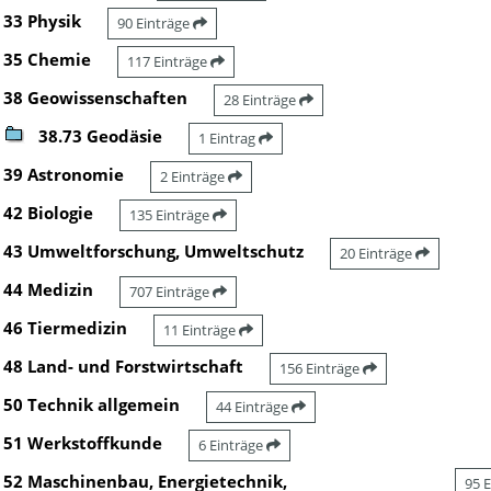
33 Physik
90 Einträge
35 Chemie
117 Einträge
38 Geowissenschaften
28 Einträge
38.73 Geodäsie
1 Eintrag
39 Astronomie
2 Einträge
42 Biologie
135 Einträge
43 Umweltforschung, Umweltschutz
20 Einträge
44 Medizin
707 Einträge
46 Tiermedizin
11 Einträge
48 Land- und Forstwirtschaft
156 Einträge
50 Technik allgemein
44 Einträge
51 Werkstoffkunde
6 Einträge
52 Maschinenbau, Energietechnik,
95 