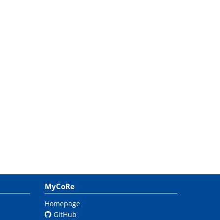
MyCoRe
Homepage
GitHub