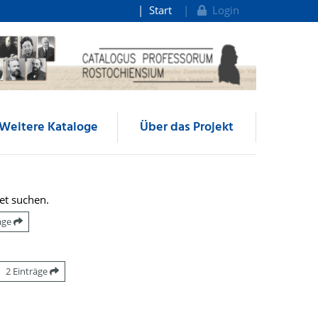
Start
Login
Weitere Kataloge
Über das Projekt
et suchen.
räge
2 Einträge