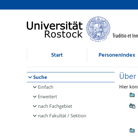
Browsen
direkt zum Inhalt
Start
Personenindex
Über
Suche
Hier kön
Einfach
Erweitert
nach Fachgebiet
nach Fakultät / Sektion