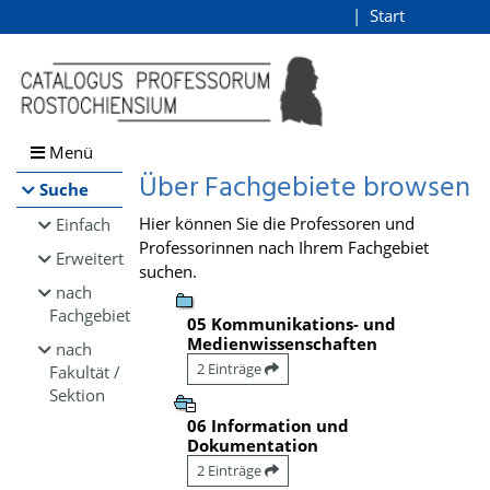
Browsen
Start
Login
direkt zum Inhalt
Menü
Über Fachgebiete browsen
Suche
Hier können Sie die Professoren und
Einfach
Professorinnen nach Ihrem Fachgebiet
Erweitert
suchen.
nach
Fachgebiet
05 Kommunikations- und
Medienwissenschaften
nach
2 Einträge
Fakultät /
Sektion
06 Information und
Dokumentation
2 Einträge