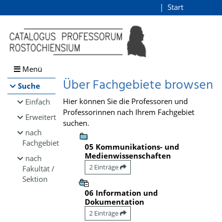
Browsen
Start
Login
direkt zum Inhalt
Menü
Über Fachgebiete browsen
Suche
Hier können Sie die Professoren und
Einfach
Professorinnen nach Ihrem Fachgebiet
Erweitert
suchen.
nach
Fachgebiet
05 Kommunikations- und
Medienwissenschaften
nach
2 Einträge
Fakultät /
Sektion
06 Information und
Dokumentation
2 Einträge