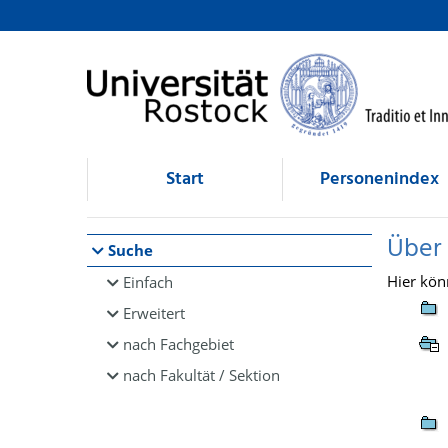
Browsen
direkt zum Inhalt
Start
Personenindex
Über
Suche
Hier kön
Einfach
Erweitert
nach Fachgebiet
nach Fakultät / Sektion