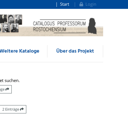
Start
Login
Weitere Kataloge
Über das Projekt
et suchen.
räge
2 Einträge