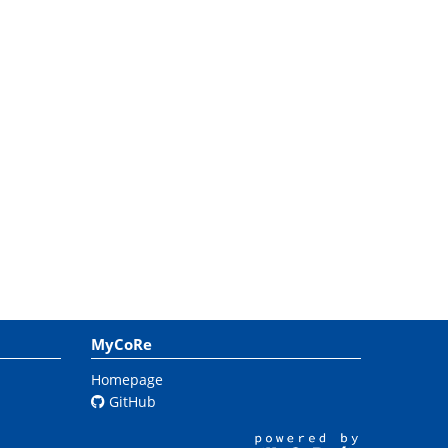
MyCoRe
Homepage
GitHub