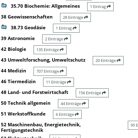
35.70 Biochemie: Allgemeines
1 Eintrag
38 Geowissenschaften
28 Einträge
38.73 Geodäsie
1 Eintrag
39 Astronomie
2 Einträge
42 Biologie
135 Einträge
43 Umweltforschung, Umweltschutz
20 Einträge
44 Medizin
707 Einträge
46 Tiermedizin
11 Einträge
48 Land- und Forstwirtschaft
156 Einträge
50 Technik allgemein
44 Einträge
51 Werkstoffkunde
6 Einträge
52 Maschinenbau, Energietechnik,
95 
Fertigungstechnik