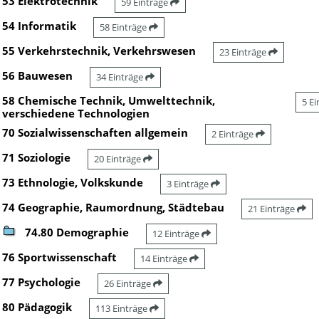
53 Elektrotechnik
59 Einträge
54 Informatik
58 Einträge
55 Verkehrstechnik, Verkehrswesen
23 Einträge
56 Bauwesen
34 Einträge
58 Chemische Technik, Umwelttechnik,
5 E
verschiedene Technologien
70 Sozialwissenschaften allgemein
2 Einträge
71 Soziologie
20 Einträge
73 Ethnologie, Volkskunde
3 Einträge
74 Geographie, Raumordnung, Städtebau
21 Einträge
74.80 Demographie
12 Einträge
76 Sportwissenschaft
14 Einträge
77 Psychologie
26 Einträge
80 Pädagogik
113 Einträge