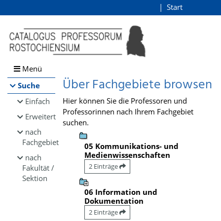
Browsen
Start
Login
direkt zum Inhalt
Menü
Über Fachgebiete browsen
Suche
Hier können Sie die Professoren und
Einfach
Professorinnen nach Ihrem Fachgebiet
Erweitert
suchen.
nach
Fachgebiet
05 Kommunikations- und
Medienwissenschaften
nach
2 Einträge
Fakultät /
Sektion
06 Information und
Dokumentation
2 Einträge