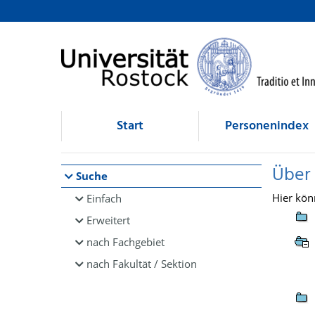
Browsen
direkt zum Inhalt
Start
Personenindex
Über
Suche
Hier kön
Einfach
Erweitert
nach Fachgebiet
nach Fakultät / Sektion