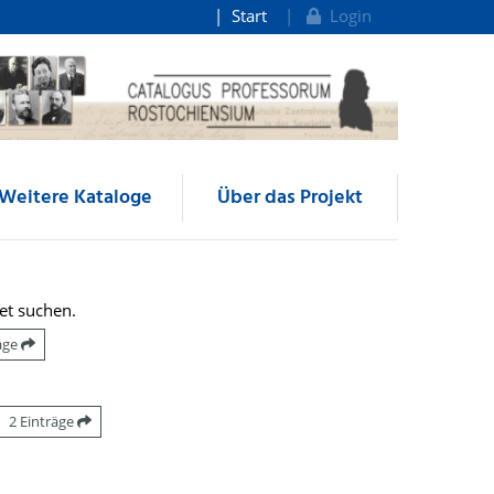
Start
Login
Weitere Kataloge
Über das Projekt
et suchen.
räge
2 Einträge