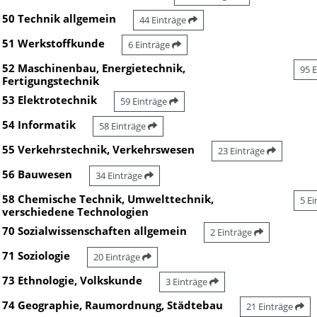
50 Technik allgemein
44 Einträge
51 Werkstoffkunde
6 Einträge
52 Maschinenbau, Energietechnik,
95 
Fertigungstechnik
53 Elektrotechnik
59 Einträge
54 Informatik
58 Einträge
55 Verkehrstechnik, Verkehrswesen
23 Einträge
56 Bauwesen
34 Einträge
58 Chemische Technik, Umwelttechnik,
5 E
verschiedene Technologien
70 Sozialwissenschaften allgemein
2 Einträge
71 Soziologie
20 Einträge
73 Ethnologie, Volkskunde
3 Einträge
74 Geographie, Raumordnung, Städtebau
21 Einträge