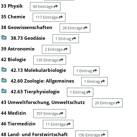
33 Physik
90 Einträge
35 Chemie
117 Einträge
38 Geowissenschaften
28 Einträge
38.73 Geodäsie
1 Eintrag
39 Astronomie
2 Einträge
42 Biologie
135 Einträge
42.13 Molekularbiologie
1 Eintrag
42.60 Zoologie: Allgemeines
1 Eintrag
42.63 Tierphysiologie
1 Eintrag
43 Umweltforschung, Umweltschutz
20 Einträge
44 Medizin
707 Einträge
46 Tiermedizin
11 Einträge
48 Land- und Forstwirtschaft
156 Einträge