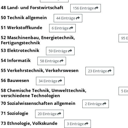
48 Land- und Forstwirtschaft
156 Einträge
50 Technik allgemein
44 Einträge
51 Werkstoffkunde
6 Einträge
52 Maschinenbau, Energietechnik,
95 
Fertigungstechnik
53 Elektrotechnik
59 Einträge
54 Informatik
58 Einträge
55 Verkehrstechnik, Verkehrswesen
23 Einträge
56 Bauwesen
34 Einträge
58 Chemische Technik, Umwelttechnik,
5 E
verschiedene Technologien
70 Sozialwissenschaften allgemein
2 Einträge
71 Soziologie
20 Einträge
73 Ethnologie, Volkskunde
3 Einträge