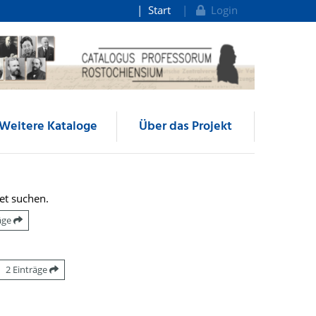
Start
Login
Weitere Kataloge
Über das Projekt
et suchen.
räge
2 Einträge