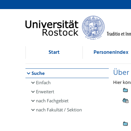
Browsen
direkt zum Inhalt
Start
Personenindex
Über
Suche
Hier kön
Einfach
Erweitert
nach Fachgebiet
nach Fakultät / Sektion