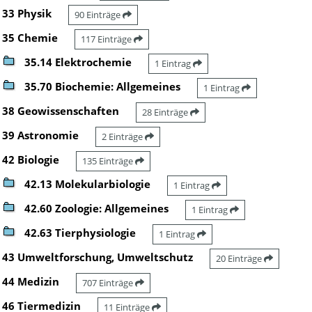
33 Physik
90 Einträge
35 Chemie
117 Einträge
35.14 Elektrochemie
1 Eintrag
35.70 Biochemie: Allgemeines
1 Eintrag
38 Geowissenschaften
28 Einträge
39 Astronomie
2 Einträge
42 Biologie
135 Einträge
42.13 Molekularbiologie
1 Eintrag
42.60 Zoologie: Allgemeines
1 Eintrag
42.63 Tierphysiologie
1 Eintrag
43 Umweltforschung, Umweltschutz
20 Einträge
44 Medizin
707 Einträge
46 Tiermedizin
11 Einträge