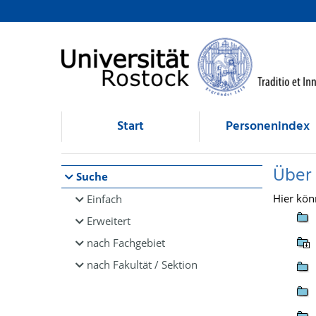
Browsen
direkt zum Inhalt
Start
Personenindex
Über
Suche
Hier kön
Einfach
Erweitert
nach Fachgebiet
nach Fakultät / Sektion