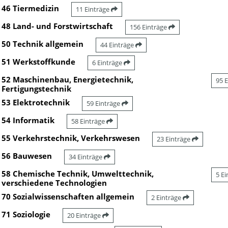
46 Tiermedizin
11 Einträge
48 Land- und Forstwirtschaft
156 Einträge
50 Technik allgemein
44 Einträge
51 Werkstoffkunde
6 Einträge
52 Maschinenbau, Energietechnik,
95 
Fertigungstechnik
53 Elektrotechnik
59 Einträge
54 Informatik
58 Einträge
55 Verkehrstechnik, Verkehrswesen
23 Einträge
56 Bauwesen
34 Einträge
58 Chemische Technik, Umwelttechnik,
5 E
verschiedene Technologien
70 Sozialwissenschaften allgemein
2 Einträge
71 Soziologie
20 Einträge