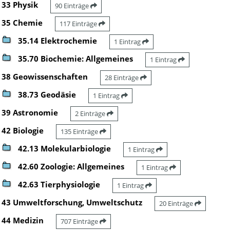
33 Physik
90 Einträge
35 Chemie
117 Einträge
35.14 Elektrochemie
1 Eintrag
35.70 Biochemie: Allgemeines
1 Eintrag
38 Geowissenschaften
28 Einträge
38.73 Geodäsie
1 Eintrag
39 Astronomie
2 Einträge
42 Biologie
135 Einträge
42.13 Molekularbiologie
1 Eintrag
42.60 Zoologie: Allgemeines
1 Eintrag
42.63 Tierphysiologie
1 Eintrag
43 Umweltforschung, Umweltschutz
20 Einträge
44 Medizin
707 Einträge