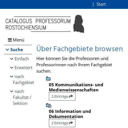
Browsen
Start
Login
direkt zum Inhalt
Menü
Über Fachgebiete browsen
Suche
Hier können Sie die Professoren und
Einfach
Professorinnen nach Ihrem Fachgebiet
Erweitert
suchen.
nach
Fachgebiet
05 Kommunikations- und
Medienwissenschaften
nach
2 Einträge
Fakultät /
Sektion
06 Information und
Dokumentation
2 Einträge