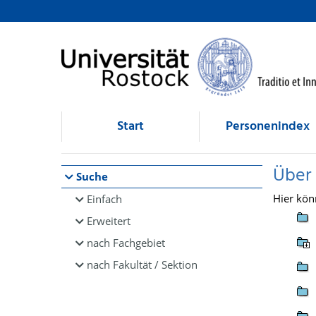
Browsen
direkt zum Inhalt
Start
Personenindex
Über
Suche
Hier kön
Einfach
Erweitert
nach Fachgebiet
nach Fakultät / Sektion