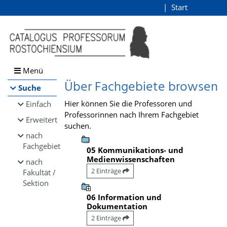
Browsen
Start
Login
direkt zum Inhalt
Menü
Über Fachgebiete browsen
Suche
Hier können Sie die Professoren und
Einfach
Professorinnen nach Ihrem Fachgebiet
Erweitert
suchen.
nach
Fachgebiet
05 Kommunikations- und
Medienwissenschaften
nach
2 Einträge
Fakultät /
Sektion
06 Information und
Dokumentation
2 Einträge