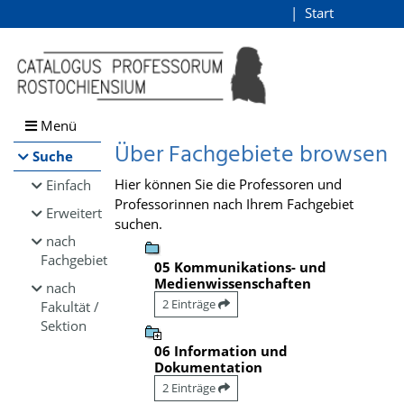
Browsen
Start
Login
direkt zum Inhalt
Menü
Über Fachgebiete browsen
Suche
Hier können Sie die Professoren und
Einfach
Professorinnen nach Ihrem Fachgebiet
Erweitert
suchen.
nach
Fachgebiet
05 Kommunikations- und
Medienwissenschaften
nach
2 Einträge
Fakultät /
Sektion
06 Information und
Dokumentation
2 Einträge