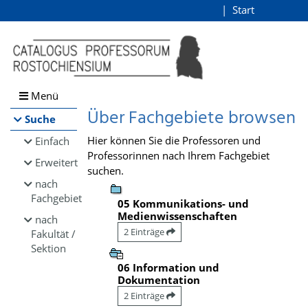
Browsen
Start
Login
direkt zum Inhalt
Menü
Über Fachgebiete browsen
Suche
Hier können Sie die Professoren und
Einfach
Professorinnen nach Ihrem Fachgebiet
Erweitert
suchen.
nach
Fachgebiet
05 Kommunikations- und
Medienwissenschaften
nach
2 Einträge
Fakultät /
Sektion
06 Information und
Dokumentation
2 Einträge