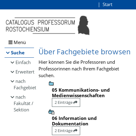
Browsen
Start
Login
direkt zum Inhalt
Menü
Über Fachgebiete browsen
Suche
Hier können Sie die Professoren und
Einfach
Professorinnen nach Ihrem Fachgebiet
Erweitert
suchen.
nach
Fachgebiet
05 Kommunikations- und
Medienwissenschaften
nach
2 Einträge
Fakultät /
Sektion
06 Information und
Dokumentation
2 Einträge