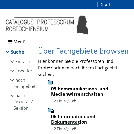
Browsen
Start
Login
direkt zum Inhalt
Menü
Über Fachgebiete browsen
Suche
Hier können Sie die Professoren und
Einfach
Professorinnen nach Ihrem Fachgebiet
Erweitert
suchen.
nach
Fachgebiet
05 Kommunikations- und
Medienwissenschaften
nach
2 Einträge
Fakultät /
Sektion
06 Information und
Dokumentation
2 Einträge