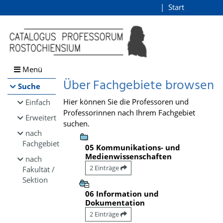
Browsen
Start
Login
direkt zum Inhalt
Menü
Über Fachgebiete browsen
Suche
Hier können Sie die Professoren und
Einfach
Professorinnen nach Ihrem Fachgebiet
Erweitert
suchen.
nach
Fachgebiet
05 Kommunikations- und
Medienwissenschaften
nach
2 Einträge
Fakultät /
Sektion
06 Information und
Dokumentation
2 Einträge