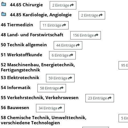
44.65 Chirurgie
2 Einträge
44.85 Kardiologie, Angiologie
2 Einträge
46 Tiermedizin
11 Einträge
48 Land- und Forstwirtschaft
156 Einträge
50 Technik allgemein
44 Einträge
51 Werkstoffkunde
6 Einträge
52 Maschinenbau, Energietechnik,
95 
Fertigungstechnik
53 Elektrotechnik
59 Einträge
54 Informatik
58 Einträge
55 Verkehrstechnik, Verkehrswesen
23 Einträge
56 Bauwesen
34 Einträge
58 Chemische Technik, Umwelttechnik,
5 E
verschiedene Technologien