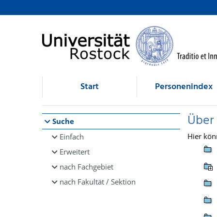
Browsen
direkt zum Inhalt
Start
Personenindex
Über
Suche
Hier kön
Einfach
Erweitert
nach Fachgebiet
nach Fakultät / Sektion