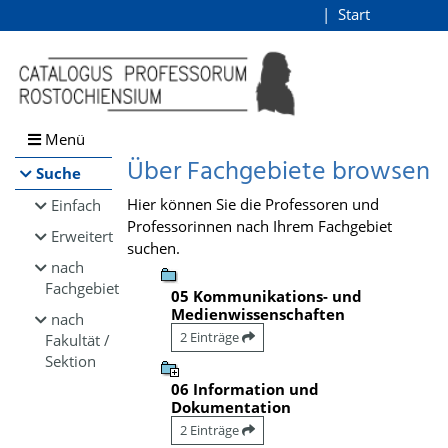
Browsen
Start
Login
direkt zum Inhalt
Menü
Über Fachgebiete browsen
Suche
Hier können Sie die Professoren und
Einfach
Professorinnen nach Ihrem Fachgebiet
Erweitert
suchen.
nach
Fachgebiet
05 Kommunikations- und
Medienwissenschaften
nach
2 Einträge
Fakultät /
Sektion
06 Information und
Dokumentation
2 Einträge