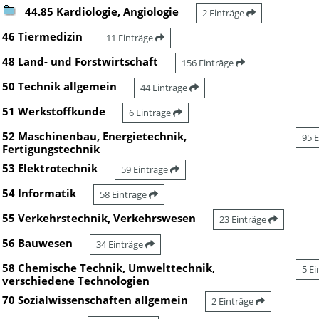
44.85 Kardiologie, Angiologie
2 Einträge
46 Tiermedizin
11 Einträge
48 Land- und Forstwirtschaft
156 Einträge
50 Technik allgemein
44 Einträge
51 Werkstoffkunde
6 Einträge
52 Maschinenbau, Energietechnik,
95 
Fertigungstechnik
53 Elektrotechnik
59 Einträge
54 Informatik
58 Einträge
55 Verkehrstechnik, Verkehrswesen
23 Einträge
56 Bauwesen
34 Einträge
58 Chemische Technik, Umwelttechnik,
5 E
verschiedene Technologien
70 Sozialwissenschaften allgemein
2 Einträge