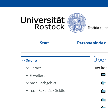
Browsen
direkt zum Inhalt
Start
Personenindex
Über
Suche
Hier kön
Einfach
Erweitert
nach Fachgebiet
nach Fakultät / Sektion