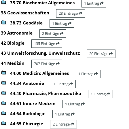
35.70 Biochemie: Allgemeines
1 Eintrag
38 Geowissenschaften
28 Einträge
38.73 Geodäsie
1 Eintrag
39 Astronomie
2 Einträge
42 Biologie
135 Einträge
43 Umweltforschung, Umweltschutz
20 Einträge
44 Medizin
707 Einträge
44.00 Medizin: Allgemeines
1 Eintrag
44.34 Anatomie
1 Eintrag
44.40 Pharmazie, Pharmazeutika
1 Eintrag
44.61 Innere Medizin
1 Eintrag
44.64 Radiologie
1 Eintrag
44.65 Chirurgie
2 Einträge